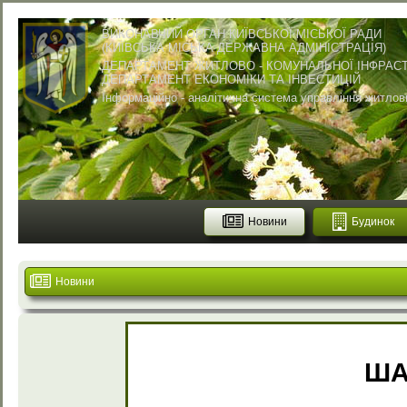
ВИКОНАВЧИЙ ОРГАН КИЇВСЬКОЇ МІСЬКОЇ РАДИ
(КИЇВСЬКА МІСЬКА ДЕРЖАВНА АДМІНІСТРАЦІЯ)
ДЕПАРТАМЕНТ ЖИТЛОВО - КОМУНАЛЬНОЇ ІНФРАС
ДЕПАРТАМЕНТ ЕКОНОМІКИ ТА ІНВЕСТИЦІЙ
Інформаційно - аналітична система управління житло
Новини
Будинок
Новини
ША